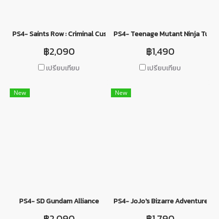
PS4- Saints Row : Criminal Customs Edition
PS4- Teenage Mutant Ninja Turtle
฿2,090
฿1,490
เปรียบเทียบ
เปรียบเทียบ
New
New
PS4- SD Gundam Alliance
PS4- JoJo's Bizarre Adventure: Al
฿2,090
฿1,790