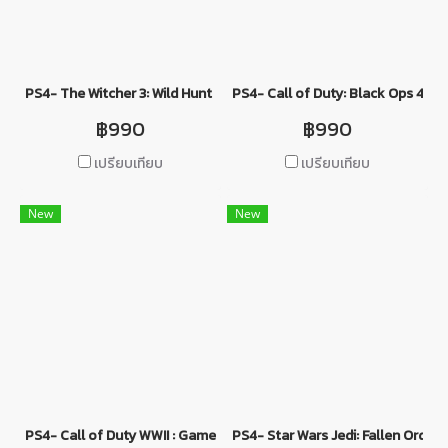
PS4- The Witcher 3: Wild Hunt – Game of the Year Edition
PS4- Call of Duty: Black Ops 4
฿990
฿990
เปรียบเทียบ
เปรียบเทียบ
New
New
PS4- Call of Duty WWII : Game of the Year Edition
PS4- Star Wars Jedi: Fallen Order