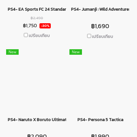
PS4- EA Sports FC 24 Standard Edition
PS4- Jumanji : Wild Adventures
฿2,490
฿1,690
฿1,750
-30%
เปรียบเทียบ
เปรียบเทียบ
New
New
PS4- Naruto X Boruto Ultimate Ninja Storm Connections
PS4- Persona 5 Tactica
฿2,090
฿1,990