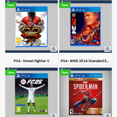
New
New
PS4- Street Fighter V
PS4- WWE 2K24 Standard Edition
New
New