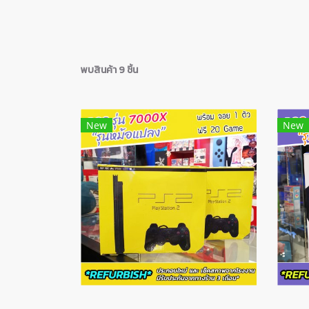
พบสินค้า 9 ชิ้น
New
New