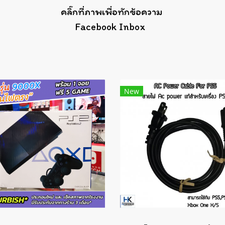
คลิ๊กที่ภาพเพื่อทักข้อความ
Facebook Inbox
New