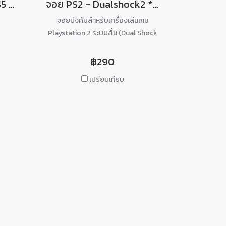
สายไฟ Ac power แท้ PS5 สามารถใช้ได้ทั้งเครื่อง PS5,PS4,PS3,PS2 และ Xbox One X/S Ac Power Cable
จอย PS2 - Dualshock2 *IC งานเกรดเอ คุณภาพดี มีน้ำหนัก ปุ่มแน่น รหัส A และ รหัส M
จอยบังคับสำหรับเครื่องเล่นเกม
Playstation 2 ระบบสั่น (Dual Shock
2) รองรับการเล่นได้สูงสุดถึง 4 จอย
*Grade A+
฿290
เปรียบเทียบ