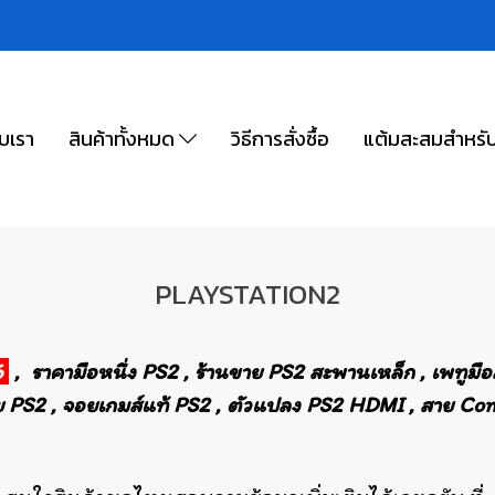
ับเรา
สินค้าทั้งหมด
วิธีการสั่งซื้อ
แต้มสะสมสำหรั
PLAYSTATION2
6
, ราคามือหนึ่ง PS2 , ร้านขาย PS2 สะพานเหล็ก , เพทูมื
ย PS2 , จอยเกมส์แท้ PS2 , ตัวแปลง PS2 HDMI , สาย Com