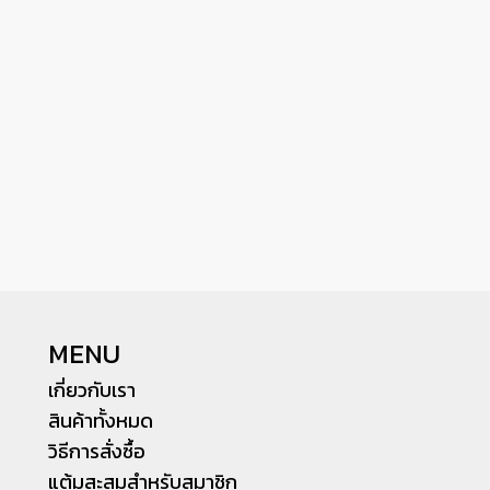
MENU
เกี่ยวกับเรา
สินค้าทั้งหมด
วิธีการสั่งซื้อ
แต้มสะสมสำหรับสมาชิก