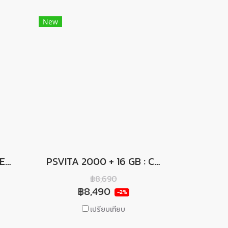
New
PSVITA 1000 รุ่นจอ OLED + 32 GB : CFW. V.3.68 + PKGJ สโตร์โหลดเกมฟรีในตัว
PSVITA 2000 + 16 GB : CFW. V.3.68 + PKGJ. สโตร์โหลดเกมฟรี ฟรี! ฟิล์มกันรอย + ซิลิโคน
฿8,690
฿8,490
-2%
เปรียบเทียบ