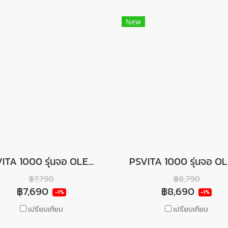
New
PSVITA 1000 รุ่นจอ OLED + 16 GB : CFW. V.3.68 + PKGJ สโตร์ดาวโหลดเกมฟรีในตัว
฿7,790
฿8,790
฿7,690
฿8,690
-1%
-1%
เปรียบเทียบ
เปรียบเทียบ