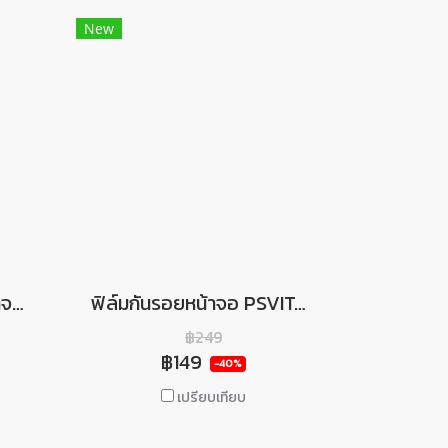
New
รวมมิตร ฟิล์มกันรอยหน้าจอสำหรับเครื่อง PSP , PS VITA 1000, PS VITA 2000 ติดง่าย งานดี มีคุณภาพ ป้องกันรอบขีดข่วน
ฟิล์มกันรอยหน้าจอ PSVITA 1000 (สำหรับติดหน้าจอ เท่านั้น)
฿249
฿149
-40%
เปรียบเทียบ