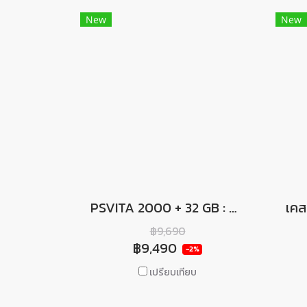
New
New
PSVITA 2000 + 32 GB : CFW. V.3.68 + PKGJ สโตร์ในตัวโหลดเกมฟรี ฟรี! กระเป๋า Airform
฿9,690
฿9,490
-2%
เปรียบเทียบ