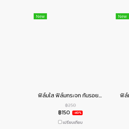
New
New
ฟิล์มใส ฟิล์มกระจก กันรอยเครื่อง PS Vita 1000 ยี่ห้อ Hori คุณภาพดี Screen Protector For PSVITA 1000
฿250
฿150
-40%
เปรียบเทียบ