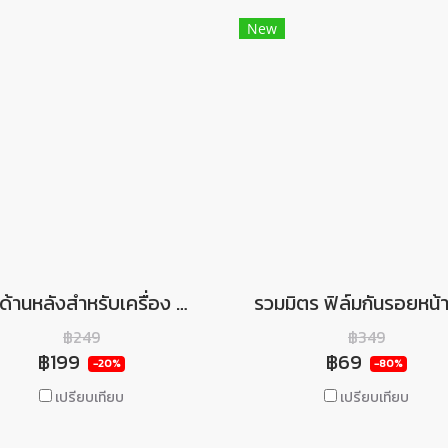
New
เคสด้านหลังสำหรับเครื่อง PS Vita 2000 งาน Tpu นิ่ม CASE For PSVITA 2000
฿249
฿349
฿199
฿69
-20%
-80%
เปรียบเทียบ
เปรียบเทียบ