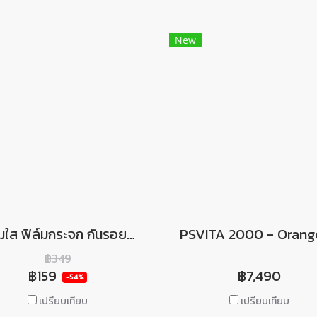
New
ฟิล์มใส ฟิล์มกระจก กันรอยเครื่อง PS Vita 2000 ยี่ห้อ Hori คุณภาพดี Screen Protector For PSVITA 2000
฿349
฿159
฿7,490
-54%
เปรียบเทียบ
เปรียบเทียบ