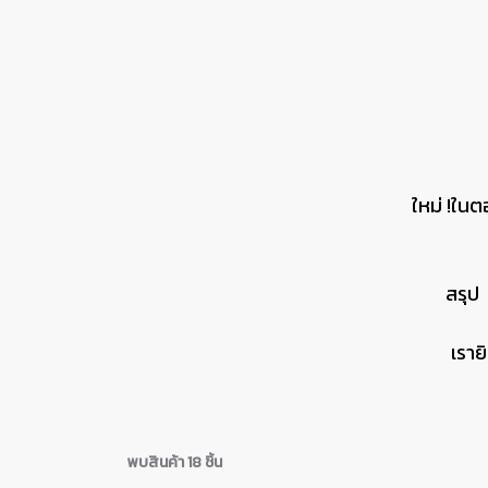
ใหม่ !ในต
สรุป
เราย
พบสินค้า 18 ชิ้น