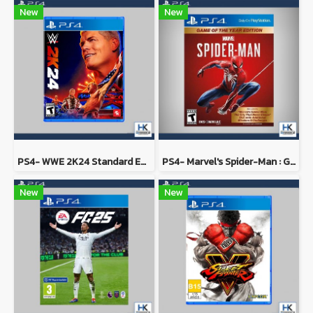
New
New
PS4- WWE 2K24 Standard Edition
PS4- Marvel's Spider-Man : Game of the Year Edition
New
New