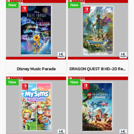
New
New
Disney Music Parade
DRAGON QUEST III HD-2D Remake
New
New