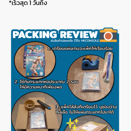
*เร็วสุด 1 วันถึง