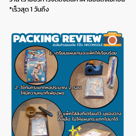
*เร็วสุด 1 วันถึง