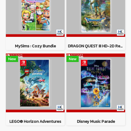
MySims : Cozy Bundle
DRAGON QUEST III HD-2D Remake
New
New
LEGO® Horizon Adventures
Disney Music Parade