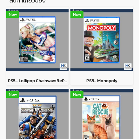
สินค้าเกี่ยวข้อง
New
New
PS5- Lollipop Chainsaw: RePOP
PS5- Monopoly
New
New