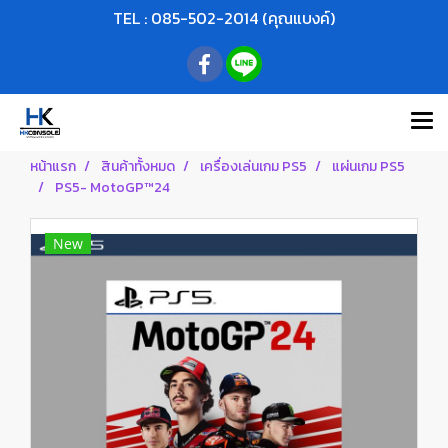
TEL : 085-502-2014 (คุณแบงค์)
หน้าแรก
สินค้าทั้งหมด
เครื่องเล่นเกม PS5
แผ่นเกม PS5
PS5- MotoGP™24
New