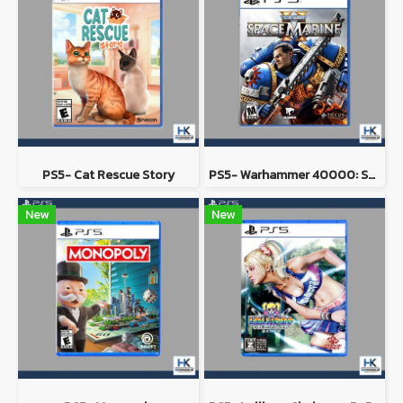
PS5- Cat Rescue Story
PS5- Warhammer 40000: Space Marine 2
New
New