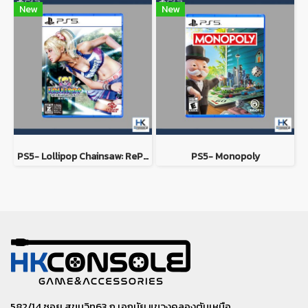
New
New
PS5- Lollipop Chainsaw: RePOP
PS5- Monopoly
582/14 ซอย สุขุมวิท63 ถ.เอกมัย แขวงคลองตันเหนือ