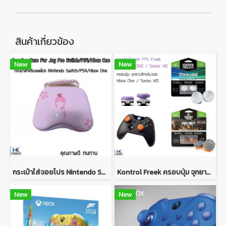
สินค้าเกี่ยวข้อง
New
New
กระเป๋าใส่จอยโปร Nintendo Switch /PS4/ Xbox One พกพาสะดวก แข็งแรง คุณภาพดี Case Bag For Joypro Switch/PS4/ Xbox One
Kontrol Freek ครอบปุ่ม จุกยาง ดีไซน์สุดเท่ สำหรับใส่ Analog จอย XBOX S|X / XBOX ONE สำหรับสาย FPS
New
New