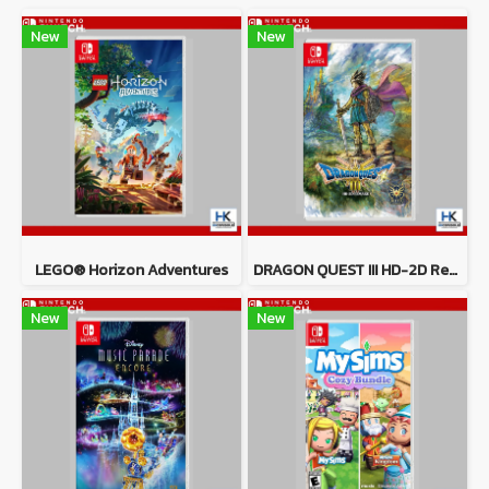
New
New
LEGO® Horizon Adventures
DRAGON QUEST III HD-2D Remake
New
New