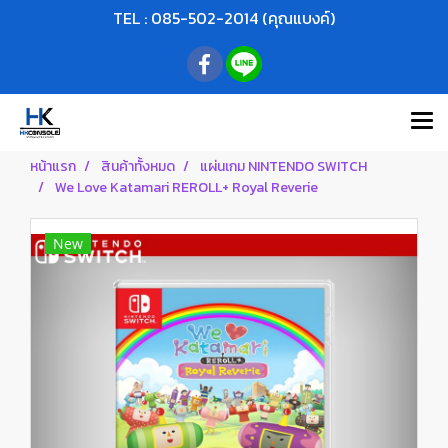
TEL : 085-502-2014 (คุณแบงค์)
หน้าแรก
สินค้าทั้งหมด
แผ่นเกม NINTENDO SWITCH
We Love Katamari REROLL+ Royal Reverie
New