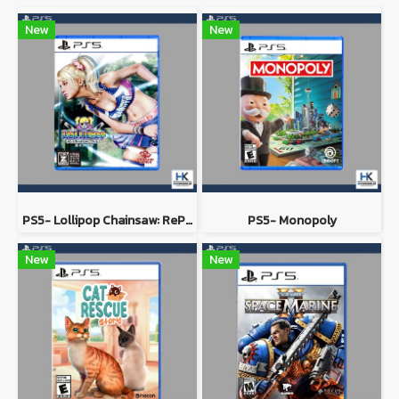
New
New
PS5- Lollipop Chainsaw: RePOP
PS5- Monopoly
New
New