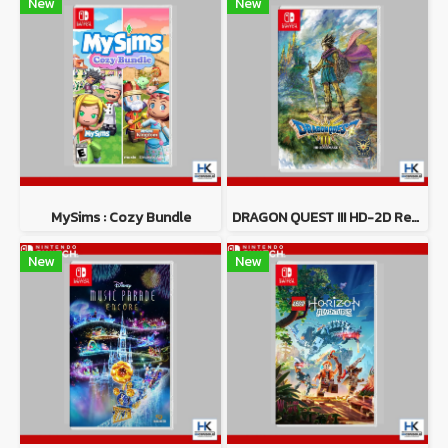
New
New
MySims : Cozy Bundle
DRAGON QUEST III HD-2D Remake
New
New