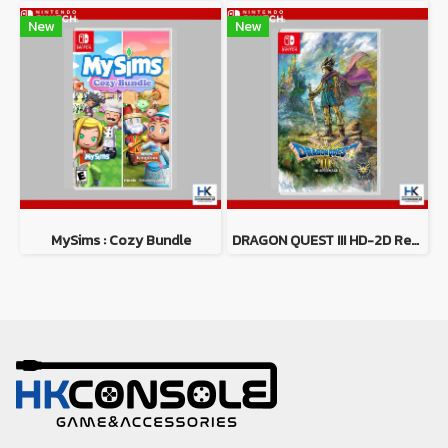
New
New
MySims : Cozy Bundle
DRAGON QUEST III HD-2D Remake