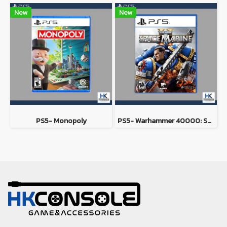
New
New
PS5- Monopoly
PS5- Warhammer 40000: Space Marine 2