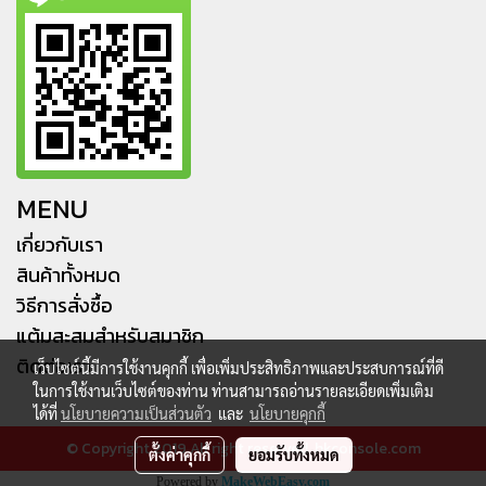
MENU
เกี่ยวกับเรา
สินค้าทั้งหมด
วิธีการสั่งซื้อ
แต้มสะสมสำหรับสมาชิก
ติดต่อเรา
เว็บไซต์นี้มีการใช้งานคุกกี้ เพื่อเพิ่มประสิทธิภาพและประสบการณ์ที่ดี
ในการใช้งานเว็บไซต์ของท่าน ท่านสามารถอ่านรายละเอียดเพิ่มเติม
ได้ที่
นโยบายความเป็นส่วนตัว
และ
นโยบายคุกกี้
© Copyright 2019 All right reserved. hkconsole.com
ตั้งค่าคุกกี้
ยอมรับทั้งหมด
Powered by
MakeWebEasy.com