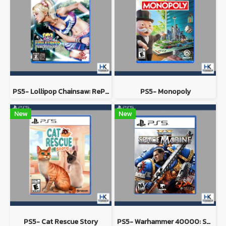
PS5- Lollipop Chainsaw: RePOP
PS5- Monopoly
New
New
PS5- Cat Rescue Story
PS5- Warhammer 40000: Space Marine 2