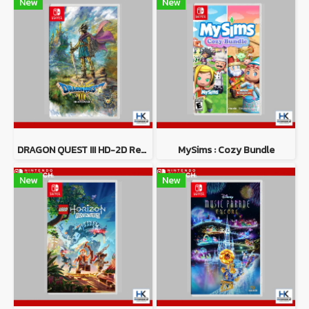
New
New
DRAGON QUEST III HD-2D Remake
MySims : Cozy Bundle
New
New