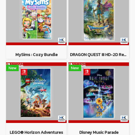
MySims : Cozy Bundle
DRAGON QUEST III HD-2D Remake
New
New
LEGO® Horizon Adventures
Disney Music Parade