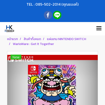
TEL : 085-502-2014 (คุณแบงค์)
หน้าแรก
สินค้าทั้งหมด
แผ่นเกม NINTENDO SWITCH
WarioWare : Get It Together
New