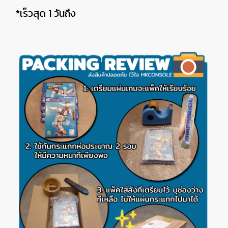
*เร็วสุด 1 วันถึง