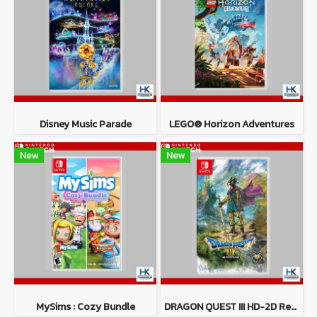
Disney Music Parade
LEGO® Horizon Adventures
New
New
MySims : Cozy Bundle
DRAGON QUEST III HD-2D Remake