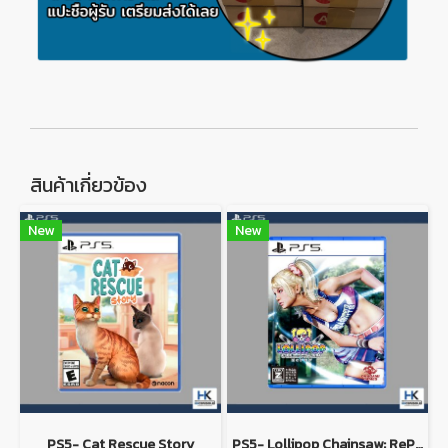
สินค้าเกี่ยวข้อง
New
New
PS5- Cat Rescue Story
PS5- Lollipop Chainsaw: RePOP