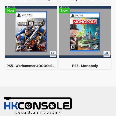
New
New
PS5- Warhammer 40000: Space Marine 2
PS5- Monopoly