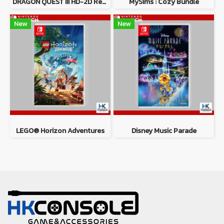
DRAGON QUEST III HD-2D Remake
MySims : Cozy Bundle
New
New
LEGO® Horizon Adventures
Disney Music Parade