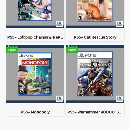
PS5- Lollipop Chainsaw: RePOP
PS5- Cat Rescue Story
New
New
PS5- Monopoly
PS5- Warhammer 40000: Space Marine 2