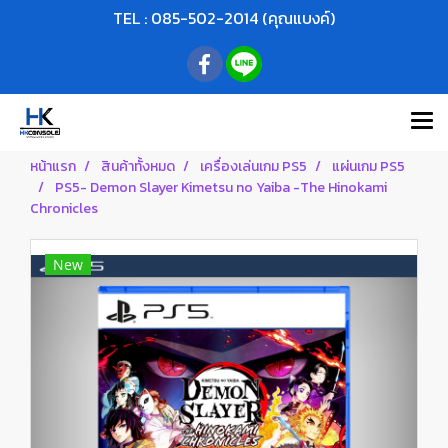
TEL : 085-502-2014 (คุณแบงค์)
หน้าแรก
สินค้าทั้งหมด
เครื่องเล่นเกม PS5
แผ่นเกม PS5
PS5- Demon Slayer Kimetsu no Yaiba -The Hinokami
Chronicles
New