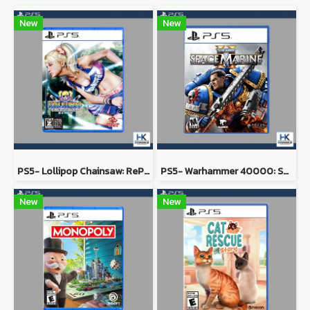
New
New
PS5- Lollipop Chainsaw: RePOP
PS5- Warhammer 40000: Space Marine 2
New
New