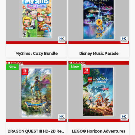
MySims : Cozy Bundle
Disney Music Parade
New
New
DRAGON QUEST III HD-2D Remake
LEGO® Horizon Adventures