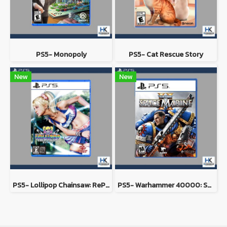
PS5- Monopoly
PS5- Cat Rescue Story
New
New
PS5- Lollipop Chainsaw: RePOP
PS5- Warhammer 40000: Space Marine 2