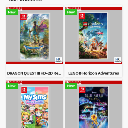
New
New
DRAGON QUEST III HD-2D Remake
LEGO® Horizon Adventures
New
New