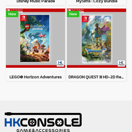
Disney Music Parade
MySims : Cozy Bundle
New
New
LEGO® Horizon Adventures
DRAGON QUEST III HD-2D Remake