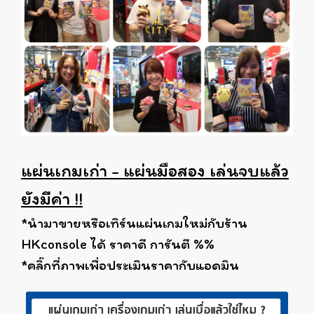
แผ่นเกมเก่า - แผ่นมือสอง เล่นจบแล้ว
ยังมีค่า !!
*นำมาขายหรือเทิร์นแผ่นเกมใหม่กับร้าน
HKconsole ได้ ราคาดี การันตี %%
*คลิ๊กที่ภาพเพื่อประเมินราคากับแอดมิน