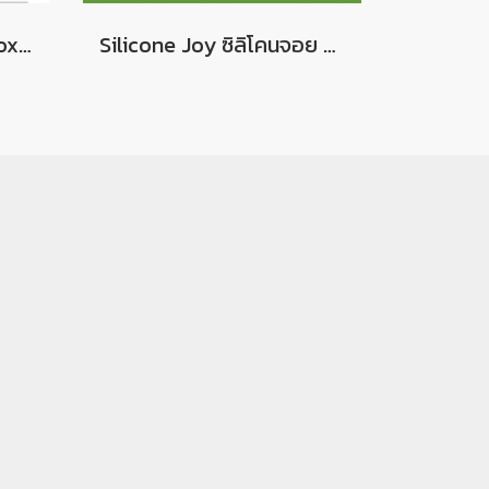
TV Clip For Kinect Xbox 360 : ตัวคลิปหนีบกล้องบนทีวี ทำให้กล้องจับเซนเซอร์ได้ดีขึ้น
Silicone Joy ซิลิโคนจอย Xbox Series X / S ซิลิโคนเนื้อนุ่ม กระชับ สำหรับใส่จอย Xbox รุ่นใหม่ Series X และ S