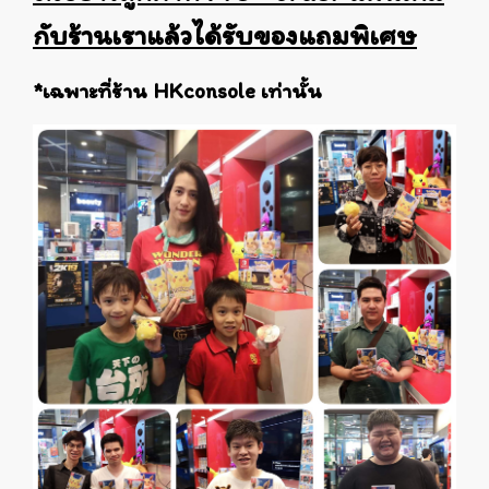
กับร้านเราแล้วได้รับของแถมพิเศษ
*เฉพาะที่ร้าน HKconsole เท่านั้น