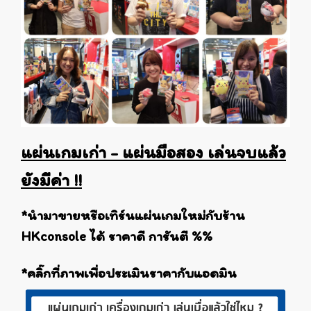
แผ่นเกมเก่า - แผ่นมือสอง เล่นจบแล้ว
ยังมีค่า !!
*นำมาขายหรือเทิร์นแผ่นเกมใหม่กับร้าน
HKconsole ได้ ราคาดี การันตี %%
*คลิ๊กที่ภาพเพื่อประเมินราคากับแอดมิน