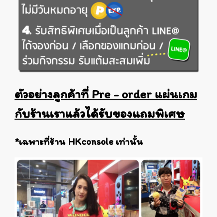
ตัวอย่างลูกค้าที่ Pre - order แผ่นเกม
กับร้านเราแล้วได้รับของแถมพิเศษ
*เฉพาะที่ร้าน HKconsole เท่านั้น