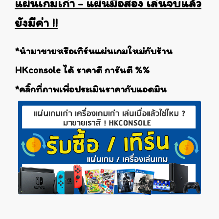
แผ่นเกมเก่า - แผ่นมือสอง เล่นจบแล้ว
ยังมีค่า !!
*นำมาขายหรือเทิร์นแผ่นเกมใหม่กับร้าน
HKconsole ได้ ราคาดี การันตี %%
*คลิ๊กที่ภาพเพื่อประเมินราคากับแอดมิน