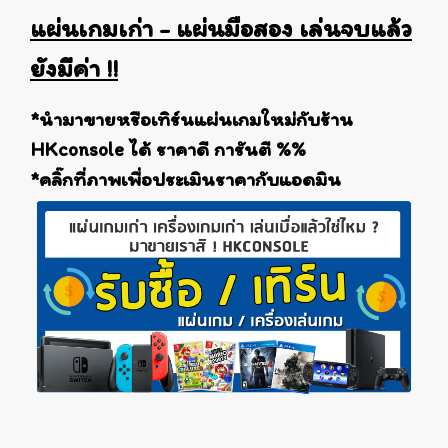
แผ่นเกมเก่า - แผ่นมือสอง เล่นจบแล้ว
ยังมีค่า !!
*นำมาขายหรือเทิร์นแผ่นเกมใหม่กับร้าน
HKconsole ได้ ราคาดี การันตี %%
*คลิ๊กที่ภาพเพื่อประเมินราคากับแอดมิน