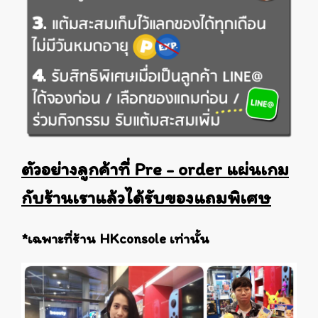
ตัวอย่างลูกค้าที่ Pre - order แผ่นเกม
กับร้านเราแล้วได้รับของแถมพิเศษ
*เฉพาะที่ร้าน HKconsole เท่านั้น