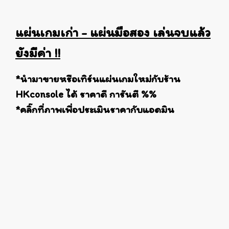
แผ่นเกมเก่า - แผ่นมือสอง เล่นจบแล้ว
ยังมีค่า !!
*นำมาขายหรือเทิร์นแผ่นเกมใหม่กับร้าน
HKconsole ได้ ราคาดี การันตี %%
*คลิ๊กที่ภาพเพื่อประเมินราคากับแอดมิน