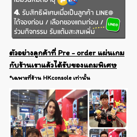
ตัวอย่างลูกค้าที่ Pre - order แผ่นเกม
กับร้านเราแล้วได้รับของแถมพิเศษ
*เฉพาะที่ร้าน HKconsole เท่านั้น