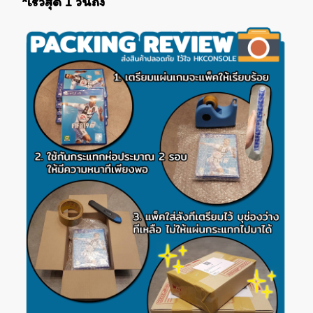
*เร็วสุด 1 วันถึง