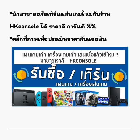
*นำมาขายหรือเทิร์นแผ่นเกมใหม่กับร้าน
HKconsole ได้ ราคาดี การันตี %%
*คลิ๊กที่ภาพเพื่อประเมินราคากับแอดมิน