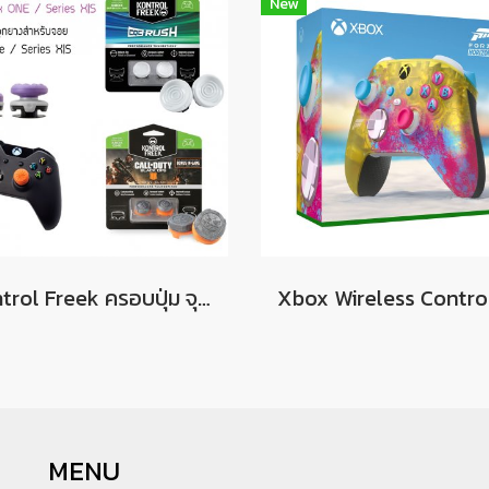
New
Kontrol Freek ครอบปุ่ม จุกยาง ดีไซน์สุดเท่ สำหรับใส่ Analog จอย XBOX S|X / XBOX ONE สำหรับสาย FPS
MENU