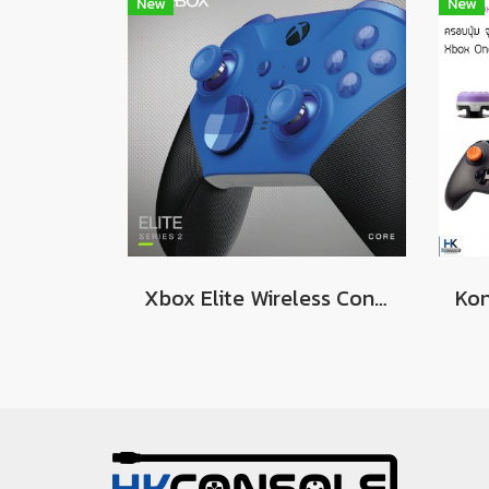
New
New
Xbox Elite Wireless Controller Series 2 – Core (Blue)