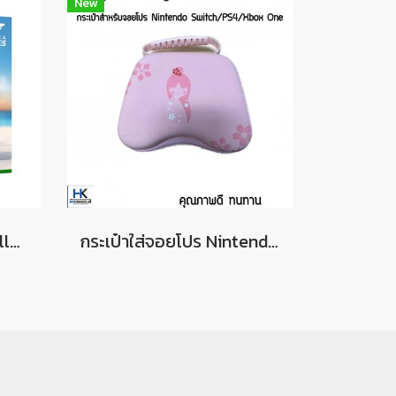
New
Xbox Wireless Controller - Forza Horizon 5 Limited Edition
กระเป๋าใส่จอยโปร Nintendo Switch /PS4/ Xbox One พกพาสะดวก แข็งแรง คุณภาพดี Case Bag For Joypro Switch/PS4/ Xbox One