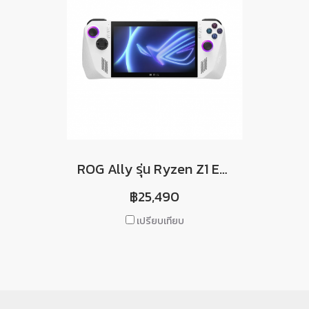
ROG Ally รุ่น Ryzen Z1 Extreme *ประกันศูนย์ไทย ส่งซ่อมศูนย์ synnex 1 ปีเต็ม*
฿25,490
เปรียบเทียบ