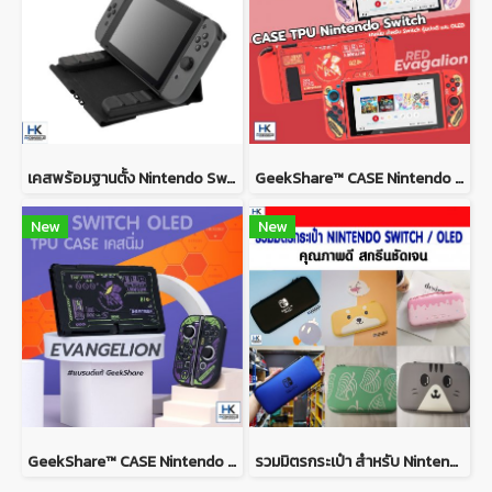
เคสพร้อมฐานตั้ง Nintendo Switch V.1/V.2 สามารถเก็บและกางขาตั้งได้ 3 - in -1 Folio Case For Nintendo Switch V.1/V.2
GeekShare™ CASE Nintendo Switch / Switch OLED MODEL เคส TPU เนื้อนิ่ม ยางซิลิโคน ลาย Evagalion PINK and RED
New
New
GeekShare™ CASE Nintendo Switch / Switch OLED MODEL เคส TPU เนื้อนิ่ม ยางซิลิโคน ลาย Evagalion เคสกันรอยรอบตัว
รวมมิตรกระเป๋า สำหรับ Nintendo Switch/OLED สำหรับใส่ตัวเครื่อง แข็งแรง กันกระแทก พกพาได้ อยู่ทรง สีสันคมชัด สวยงาม