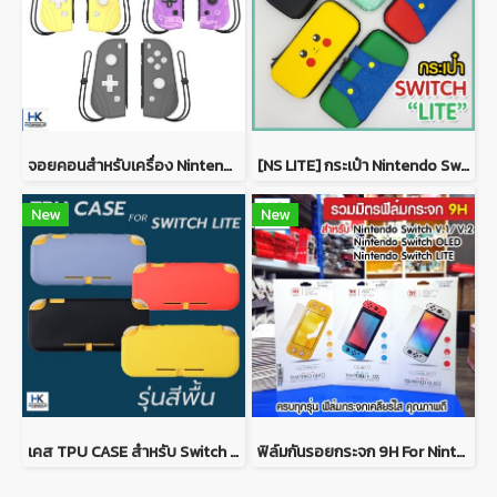
จอยคอนสำหรับเครื่อง Nintendo Switch V.1/V.2/OLED/Lite Joy Con Pad For Nintendo Switch V.1/V.2/OLED/Lite
[NS LITE] กระเป๋า Nintendo Switch LITE Bag กระเป๋าใส่เครื่องพกพา Switch รุ่น LITE คละลาย คุณภาพดีมาก แข็งแรง สกรีนคมชัด
New
New
เคส TPU CASE สำหรับ Switch Lite รุ่นสีพื้น สีแนวพาสเทลสวยงาม เนื้อเคสนุ่ม จับถนัดมือ ไม่กัดเครื่อง ยืดหยุ่นได้ดี ไม่ย้วย
ฟิล์มกันรอยกระจก 9H For Nintendo Switch ฟิล์มกระจกคุณภาพดี เต็มจอ กันรอยขีดข่วนได้ดี ติดง่าย