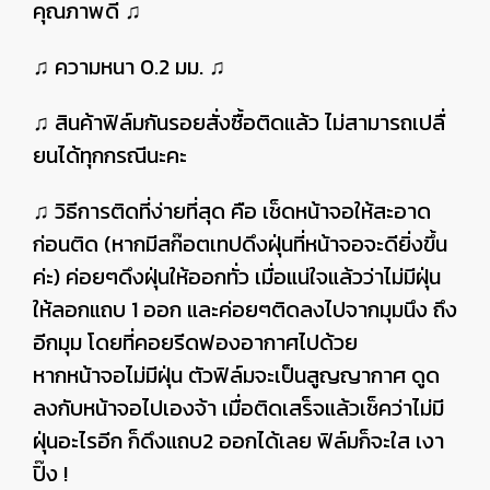
คุณภาพดี ♫
♫ ความหนา 0.2 มม. ♫
♫ สินค้าฟิล์มกันรอยสั่งซื้อติดแล้ว ไม่สามารถเปลื่
ยนได้ทุกกรณีนะคะ
♫ วิธีการติดที่ง่ายที่สุด คือ เช็ดหน้าจอให้สะอาด
ก่อนติด (หากมีสก๊อตเทปดึงฝุ่นที่หน้าจอจะดียิ่งขึ้น
ค่ะ) ค่อยๆดึงฝุ่นให้ออกทั่ว เมื่อแน่ใจแล้วว่าไม่มีฝุ่น
ให้ลอกแถบ 1 ออก และค่อยๆติดลงไปจากมุมนึง ถึง
อีกมุม โดยที่คอยรีดฟองอากาศไปด้วย
หากหน้าจอไม่มีฝุ่น ตัวฟิล์มจะเป็นสูญญากาศ ดูด
ลงกับหน้าจอไปเองจ้า เมื่อติดเสร็จแล้วเช็คว่าไม่มี
ฝุ่นอะไรอีก ก็ดึงแถบ2 ออกได้เลย ฟิล์มก็จะใส เงา
ปิ๊ง !