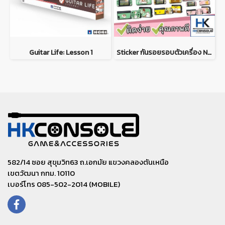
Guitar Life: Lesson 1
Sticker กันรอยรอบตัวเครื่อง Nintendo Switch ติดรอบตัวเครื่อง หน้า+หลัง ติดกันรอย Dock ครบชุด *ลายที่21-40*
582/14 ซอย สุขุมวิท63 ถ.เอกมัย แขวงคลองตันเหนือ
เขตวัฒนา กทม. 10110
เบอร์โทร 085-502-2014 (MOBILE)