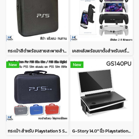
กระเป๋าสีดำพร้อมสายสะพายสำหรับเครื่อง PS5 รุ่นเก่า มีช่องใส่จอย 2 อัน Carrying case for PS5
เคสหลังพร้อมขาตั้งสำหรับเครื่อง PS Portal มีให้เลือก 2 สี TPU Case For PS Portal
New
New
กระเป๋า สำหรับ Playstation 5 Slim เล่นแผ่น/ดิจิทัล Bag For PS5 Slim Disc/Digital ใบใหญ่ พกพาครบ จุของได้เยอะ
G-Story 14.0" นิ้ว Playstation 5 GAMING MONITOR หน้าจอมอนิเตอร์สำหรับเครื่อง PLAYSTATION5 รุ่น slim