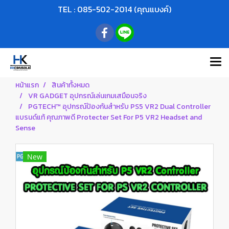
TEL : 085-502-2014 (คุณแบงค์)
หน้าแรก
สินค้าทั้งหมด
VR GADGET อุปกรณ์เล่นเกมเสมือนจริง
PGTECH™ อุปกรณ์ป้องกันสำหรับ PS5 VR2 Dual Controller
แบรนด์แท้ คุณภาพดี Protecter Set For P5 VR2 Headset and
Sense
New