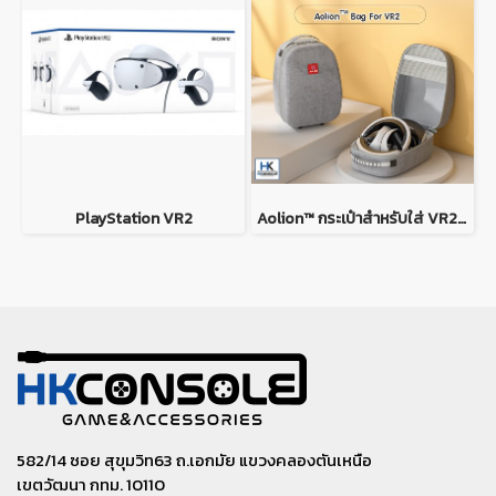
PlayStation VR2
Aolion™ กระเป๋าสำหรับใส่ VR2 Playstation VR 2 Bag แบรนด์แท้ Aolion กระเป๋าแข็งแรง พกพาสะดวก ใส่VR2 ได้ครบชุด
582/14 ซอย สุขุมวิท63 ถ.เอกมัย แขวงคลองตันเหนือ
เขตวัฒนา กทม. 10110