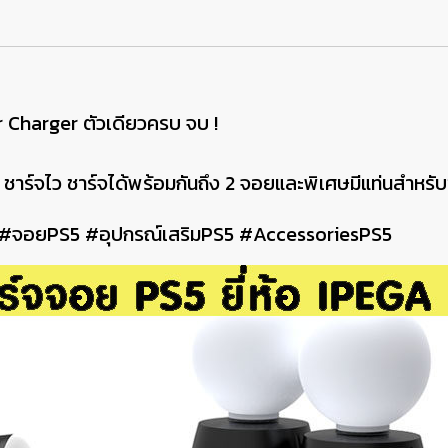
 Charger ตัวเดียวครบ จบ !
ร็ว ชาร์จไว ชาร์จได้พร้อมกันถึง 2 จอยและพิเศษมีแท่นสำหร
 #จอยPS5 #อุปกรณ์เสริมPS5 #AccessoriesPS5