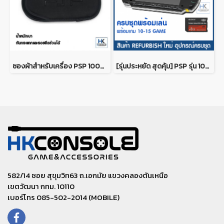
ซองผ้าสำหรับเครื่อง PSP 1000/2000/3000 น้ำหนักเบา สามารถกันกระแทกและรอยขีดข่วนได้ Pouch For PSP 1000/2000/3000
[รุ่นประหยัด สุดคุ้ม] PSP รุ่น 1000 (Refurbish) + Mem 8 GB ครบชุดพร้อมเล่น พร้อมเกม 10-15 GAME
582/14 ซอย สุขุมวิท63 ถ.เอกมัย แขวงคลองตันเหนือ
เขตวัฒนา กทม. 10110
เบอร์โทร 085-502-2014 (MOBILE)